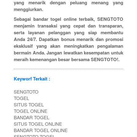
yang menarik dengan peluang menang yang
menggiurkan.
Sebagai bandar togel online terbaik, SENGTOTO
menjamin transaksi yang cepat dan transparan,
serta layanan pelanggan yang siap membantu
Anda 24/7. Dapatkan bonus menarik dan promosi
eksklusif yang akan meningkatkan pengalaman
bermain Anda. Jangan lewatkan kesempatan untuk
meraih kemenangan besar bersama SENGTOTO!.
Keyworf Terkait :
SENGTOTO
TOGEL
SITUS TOGEL
TOGEL ONLINE
BANDAR TOGEL
SITUS TOGEL ONLINE
BANDAR TOGEL ONLINE
SENGTOTO TOGEL