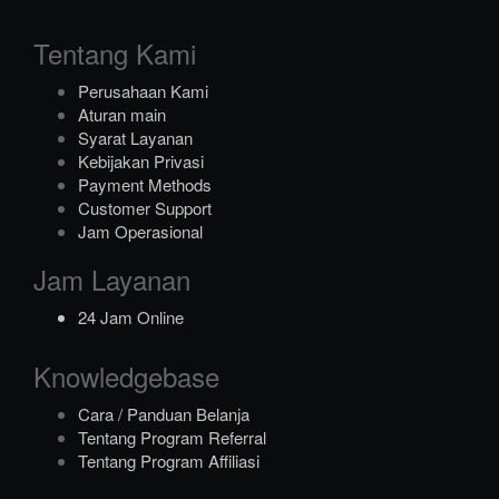
Tentang Kami
Perusahaan Kami
Aturan main
Syarat Layanan
Kebijakan Privasi
Payment Methods
Customer Support
Jam Operasional
Jam Layanan
24 Jam Online
Knowledgebase
Cara / Panduan Belanja
Tentang Program Referral
Tentang Program Affiliasi