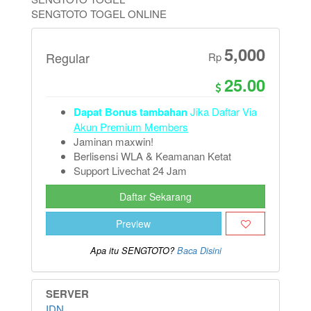
SENGTOTO TOGEL ONLINE
5,000
Regular
Rp
25.00
Dapat Bonus tambahan
Jika Daftar Via
Akun Premium Members
Jaminan maxwin!
Berlisensi WLA & Keamanan Ketat
Support Livechat 24 Jam
Daftar Sekarang
Preview
Apa itu SENGTOTO?
Baca Disini
SERVER
IDN