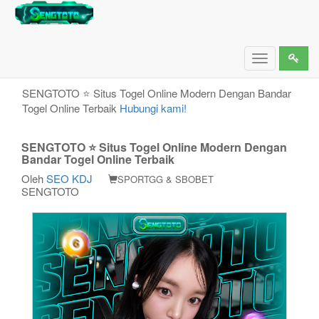
SENGTOTO ⭐️ Situs Togel Online Modern Dengan
Bandar Togel Online Terbaik
Toggle
navigation
SENGTOTO ⭐️ Situs Togel Online Modern Dengan Bandar
Togel Online Terbaik
Hubungi kami!
SENGTOTO ⭐️ Situs Togel Online Modern Dengan
Bandar Togel Online Terbaik
Oleh
SEO KDJ
SPORTGG & SBOBET
SENGTOTO